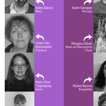
Julien Dubois
Karim Hanappe
Mons
Manage
Liliane Van
Margaux Albart
Wynendaele
Mont-sur-Marchienne
Charleroi
- Thuin
Marie-Elise
Tilgenkamp
Marine Renson
Jumet
Brugelette