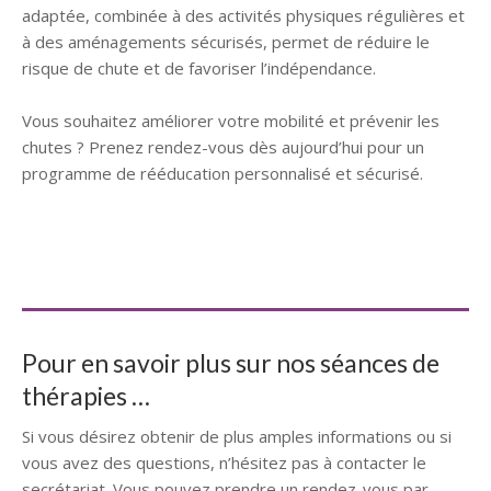
adaptée, combinée à des activités physiques régulières et
à des aménagements sécurisés, permet de réduire le
risque de chute et de favoriser l’indépendance.
thérapie personne âgée
Vous souhaitez améliorer votre mobilité et prévenir les
chutes ? Prenez rendez-vous dès aujourd’hui pour un
programme de rééducation personnalisé et sécurisé.
thérapie pour seniors
bien-être des seniors
thérapie personne âgée
soins aux personnes âgées
accompagnement thérapeutique senior
thérapie adaptée aux personnes âgées
santé des personnes âgées Belgique
Pour en savoir plus sur nos séances de
thérapies …
Si vous désirez obtenir de plus amples informations ou si
vous avez des questions, n’hésitez pas à contacter le
secrétariat. Vous pouvez prendre un rendez-vous par