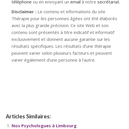
téléphone
ou en envoyant un
email
à notre
secrétariat
.
Disclaimer :
Le contenu et informations du site
Thérapie pour les personnes âgées ont été élaborés
avec la plus grande précision. Ce site Web et son
contenu sont présentés à titre indicatif et informatif
exclusivement et donnent aucune garantie sur les
résultats spécifiques. Les résultats d’une thérapie
peuvent varier selon plusieurs facteurs et peuvent
varier également d’une personne à l’autre.
thérapie personnes agée Alken, As, Beringen, Bilzen, Bilzen-Hoeselt, Bocholt, Brée, Diepenbeek, Dilsen-Stokkem, Genk, Gingelom, Halen, Ham, Hamont-Achel, Hasselt, Hechtel-Eksel, Heers, Herk-de-Stad, Herstappe, Heusden-Zolder, Hoeselt, Houthalen-Helchteren, Kinrooi, Kortessem, Lanaken, Lommel, Looz,
thérapie personne âgée Limbourg
thérapie personne âgée,Bruxelle,Liege,Brabant Wallon,Namur,Brabant Flamand,Hainaut,Anvers,Luxembourg,Flandre Orientale,Fladre occidentale,Limbourg
Articles Similaires:
Nos Psychologues à Limbourg