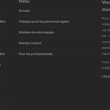
Menu
Vou
thé
Accueil
Pour 
être.
Thérapie pour les personnes âgées
indép
est e
Itinéraire de notre équipe
est c
crois
Prendre Contact
vien
nature
être
Pour les professionnels
nous 
e
indép
Lire 