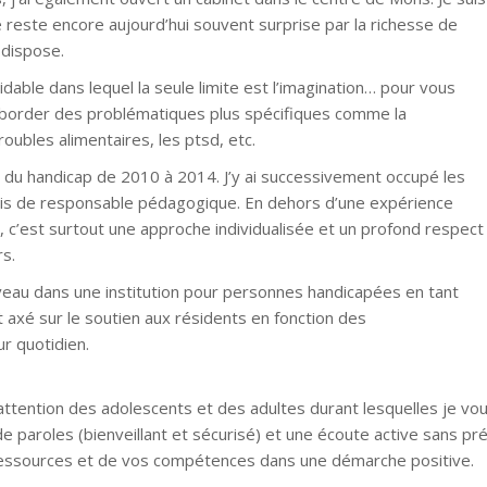
 reste encore aujourd’hui souvent surprise par la richesse de
 dispose.
dable dans lequel la seule limite est l’imagination… pour vous
 aborder des problématiques plus spécifiques comme la
roubles alimentaires, les ptsd, etc.
eur du handicap de 2010 à 2014. J’y ai successivement occupé les
uis de responsable pédagogique. En dehors d’une expérience
, c’est surtout une approche individualisée et un profond respect
rs.
veau dans une institution pour personnes handicapées en tant
t axé sur le soutien aux résidents en fonction des
r quotidien.
l’attention des adolescents et des adultes durant lesquelles je
 paroles (bienveillant et sécurisé) et une écoute active sans pr
ressources et de vos compétences dans une démarche positive.