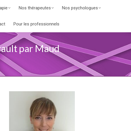
apie
Nos thérapeutes
Nos psychologues
act
Pour les professionnels
rault par Maud