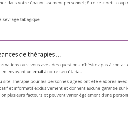
gner dans votre épanouissement personnel ; être ce « petit coup
le sevrage tabagique.
séances de thérapies …
formations ou si vous avez des questions, n’hésitez pas à contact
 en envoyant un
email
à notre
secrétariat
.
u site Thérapie pour les personnes âgées ont été élaborés avec l
catif et informatif exclusivement et donnent aucune garantie sur l
elon plusieurs facteurs et peuvent varier également d’une personn