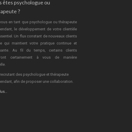
s êtes psychologue ou
rapeute ?
vous en tant que psychologue ou thérapeute
endant, le développement de votre clientèle
ssentiel. Un flux constant de nouveaux clients
e qui maintient votre pratique continue et
sante. Au fil du temps, certains clients
dront certainement à vous de manière
lle.
recrutant des psychologue et thérapeute
endant, afin de proposer une collaboration.
plus…