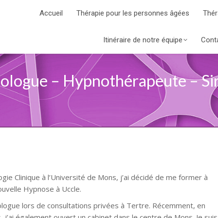
Accueil
Thérapie pour les personnes âgées
Thér
Itinéraire de notre équipe
Cont
ologue – Hypnothérapeute – Si
gie Clinique à l’Université de Mons, j’ai décidé de me former à
ouvelle Hypnose à Uccle.
ologue lors de consultations privées à Tertre. Récemment, en
, j’ai également ouvert un cabinet dans le centre de Mons. Je suis