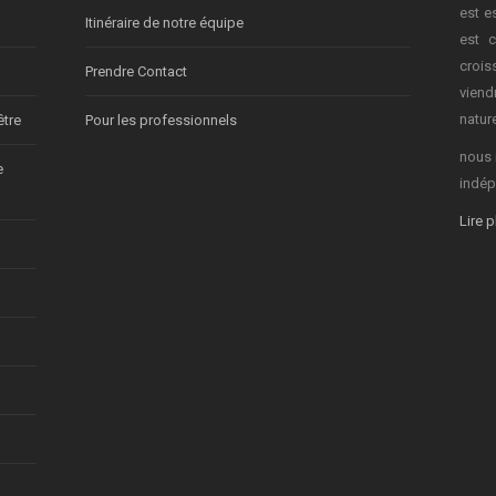
est e
Itinéraire de notre équipe
est c
crois
Prendre Contact
vien
nature
être
Pour les professionnels
nous 
e
indép
Lire 