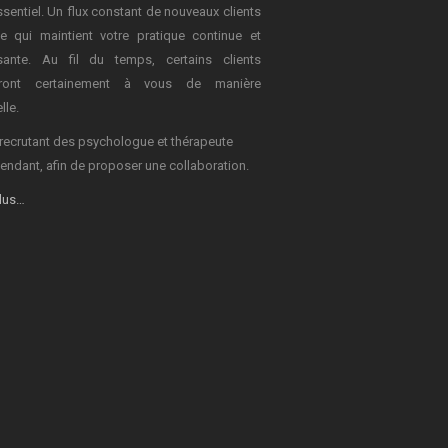
ssentiel. Un flux constant de nouveaux clients
e qui maintient votre pratique continue et
sante. Au fil du temps, certains clients
dront certainement à vous de manière
lle.
recrutant des psychologue et thérapeute
endant, afin de proposer une collaboration.
plus…