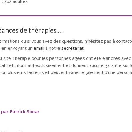
nt aux adultes.
séances de thérapies …
formations ou si vous avez des questions, n’hésitez pas à contact
 en envoyant un
email
à notre
secrétariat
.
u site Thérapie pour les personnes âgées ont été élaborés avec l
catif et informatif exclusivement et donnent aucune garantie sur l
elon plusieurs facteurs et peuvent varier également d’une personn
 par Patrick Simar