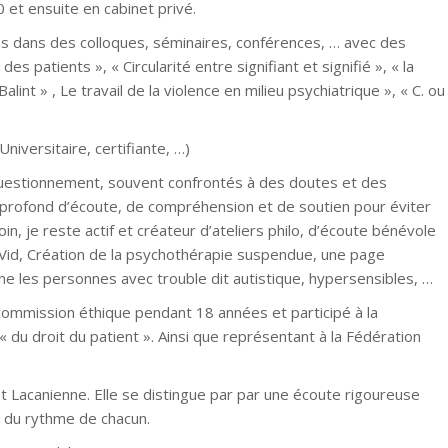
et ensuite en cabinet privé.
s dans des colloques, séminaires, conférences, … avec des
s patients », « Circularité entre signifiant et signifié », « la
alint » , Le travail de la violence en milieu psychiatrique », « C. ou
iversitaire, certifiante, …)
questionnement, souvent confrontés à des doutes et des
n profond d’écoute, de compréhension et de soutien pour éviter
in, je reste actif et créateur d’ateliers philo, d’écoute bénévole
oVid, Création de la psychothérapie suspendue, une page
rne les personnes avec trouble dit autistique, hypersensibles, …
a commission éthique pendant 18 années et participé à la
« du droit du patient ». Ainsi que représentant à la Fédération
et Lacanienne. Elle se distingue par par une écoute rigoureuse
 du rythme de chacun.