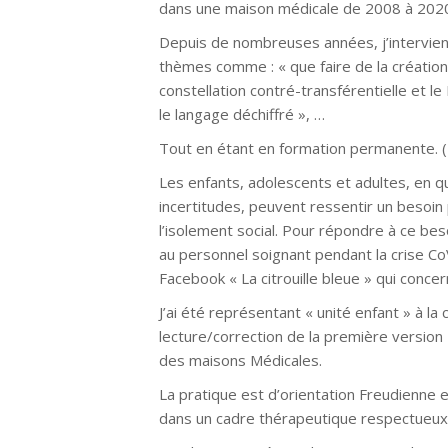
dans une maison médicale de 2008 à 2020 
Depuis de nombreuses années, j’intervien
thèmes comme : « que faire de la création de
constellation contré-transférentielle et le B
le langage déchiffré », …
Tout en étant en formation permanente. (Un
Les enfants, adolescents et adultes, en 
incertitudes, peuvent ressentir un besoi
l’isolement social. Pour répondre à ce beso
au personnel soignant pendant la crise C
Facebook « La citrouille bleue » qui conce
J’ai été représentant « unité enfant » à l
lecture/correction de la première version 
des maisons Médicales.
La pratique est d’orientation Freudienne 
dans un cadre thérapeutique respectueux