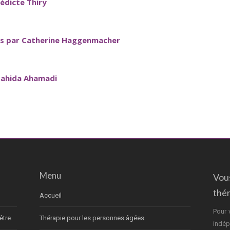
édicte Thiry
es par Catherine Haggenmacher
 Nahida Ahamadi
Menu
Vou
thé
Accueil
Pour 
être.
Thérapie pour les personnes âgées
indép