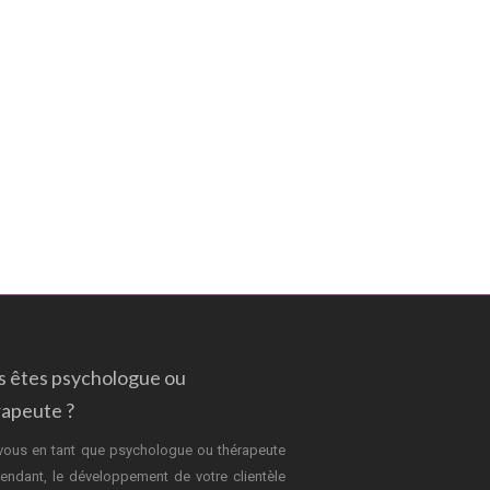
s êtes psychologue ou
rapeute ?
vous en tant que psychologue ou thérapeute
endant, le développement de votre clientèle