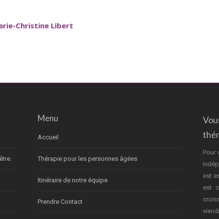
rie-Christine Libert
Menu
Vou
thé
Accueil
Pour 
être.
Thérapie pour les personnes âgées
indép
est e
Itinéraire de notre équipe
est c
crois
Prendre Contact
vien