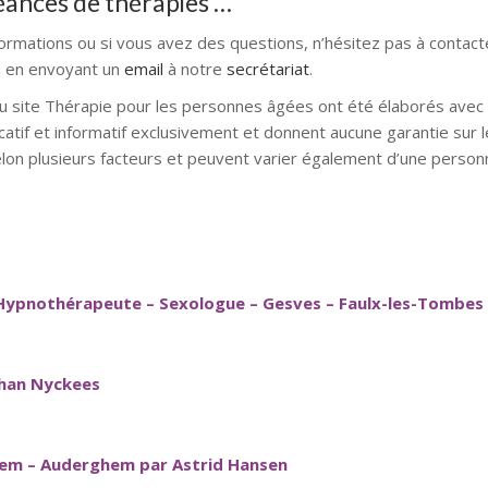
séances de thérapies …
formations ou si vous avez des questions, n’hésitez pas à contact
 en envoyant un
email
à notre
secrétariat
.
u site Thérapie pour les personnes âgées ont été élaborés avec l
catif et informatif exclusivement et donnent aucune garantie sur l
elon plusieurs facteurs et peuvent varier également d’une personn
Hypnothérapeute – Sexologue – Gesves – Faulx-les-Tombes
than Nyckees
hem – Auderghem par Astrid Hansen