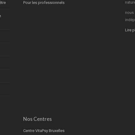
nature
être
Pour les professionnels
nous 
e
indép
Lire 
Nos Centres
Centre VitaPsy Bruxelles