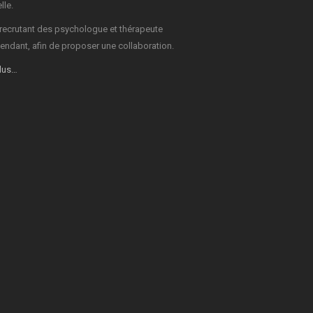
lle.
recrutant des psychologue et thérapeute
endant, afin de proposer une collaboration.
plus…