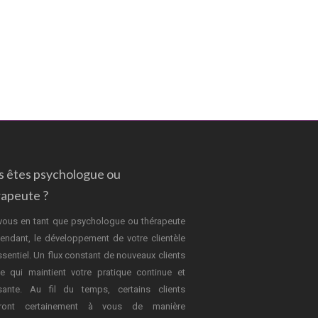
s êtes psychologue ou
rapeute ?
vous en tant que psychologue ou thérapeute
endant, le développement de votre clientèle
ssentiel. Un flux constant de nouveaux clients
e qui maintient votre pratique continue et
sante. Au fil du temps, certains clients
dront certainement à vous de manière