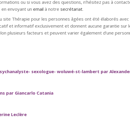
formations ou si vous avez des questions, n’hésitez pas à contact
 en envoyant un
email
à notre
secrétariat
.
u site Thérapie pour les personnes âgées ont été élaborés avec l
catif et informatif exclusivement et donnent aucune garantie sur l
elon plusieurs facteurs et peuvent varier également d’une personn
ychanalyste- sexologue- woluwé-st-lambert par Alexander
s par Giancarlo Catania
rine Leclère