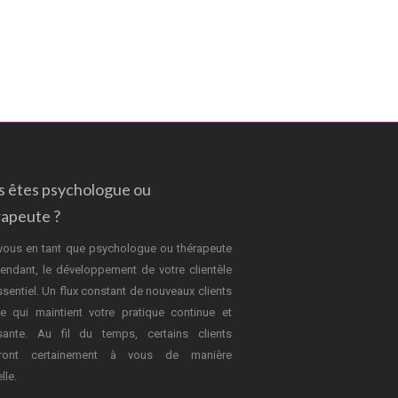
s êtes psychologue ou
rapeute ?
vous en tant que psychologue ou thérapeute
endant, le développement de votre clientèle
ssentiel. Un flux constant de nouveaux clients
e qui maintient votre pratique continue et
sante. Au fil du temps, certains clients
dront certainement à vous de manière
lle.