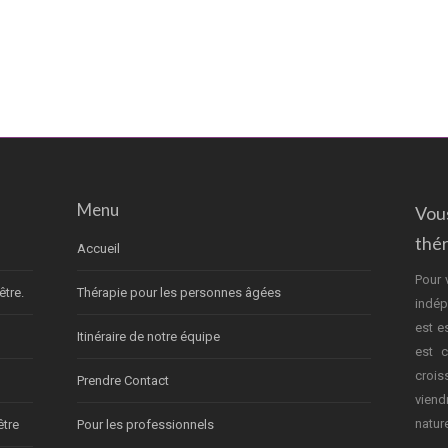
Menu
Vou
thé
Accueil
Pour 
être.
Thérapie pour les personnes âgées
indép
est e
Itinéraire de notre équipe
est c
crois
Prendre Contact
vien
nature
être
Pour les professionnels