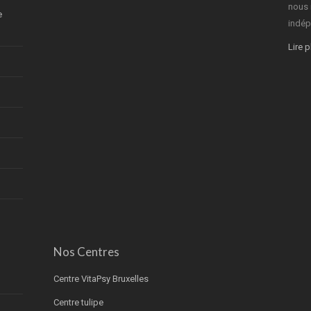
nous 
e
indép
Lire 
Nos Centres
Centre VitaPsy Bruxelles
Centre tulipe