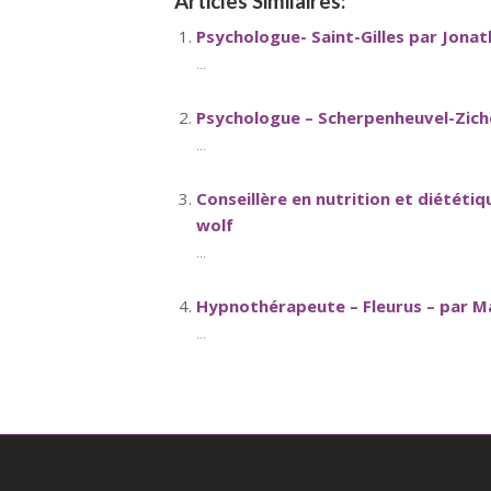
Articles Similaires:
Psychologue- Saint-Gilles par Jona
...
Psychologue – Scherpenheuvel-Zic
...
Conseillère en nutrition et diététi
wolf
...
Hypnothérapeute – Fleurus – par Ma
...