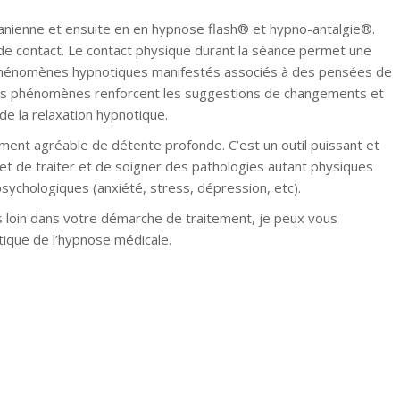
anienne et ensuite en en hypnose flash® et hypno-antalgie®.
e contact. Le contact physique durant la séance permet une
x phénomènes hypnotiques manifestés associés à des pensées de
ces phénomènes renforcent les suggestions de changements et
e la relaxation hypnotique.
Hypnothérapeute
oment agréable de détente profonde. C’est un outil puissant et
ermet de traiter et de soigner des pathologies autant physiques
 psychologiques (anxiété, stress, dépression, etc).
us loin dans votre démarche de traitement, je peux vous
ique de l’hypnose médicale.
eute Liège
te
othérapeute Liège