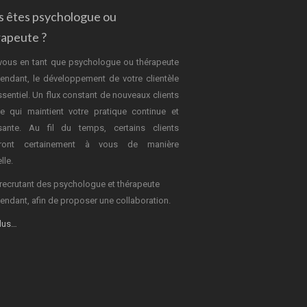
s êtes psychologue ou
rapeute ?
vous en tant que psychologue ou thérapeute
endant, le développement de votre clientèle
ssentiel. Un flux constant de nouveaux clients
e qui maintient votre pratique continue et
sante. Au fil du temps, certains clients
dront certainement à vous de manière
lle.
recrutant des psychologue et thérapeute
endant, afin de proposer une collaboration.
plus…