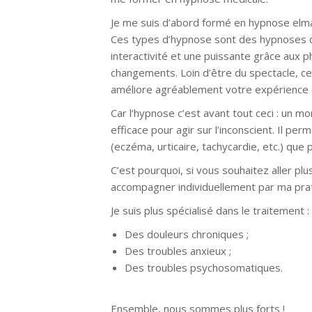
Je me suis d’abord formé en hypnose elm
Ces types d’hypnose sont des hypnoses d
interactivité et une puissante grâce au
changements. Loin d’être du spectacle, 
améliore agréablement votre expérience d
Car l’hypnose c’est avant tout ceci : un m
efficace pour agir sur l’inconscient. Il p
(eczéma, urticaire, tachycardie, etc.) que
C’est pourquoi, si vous souhaitez aller pl
accompagner individuellement par ma prat
Je suis plus spécialisé dans le traitement :
Des douleurs chroniques ;
Hypnothérap
Des troubles anxieux ;
Hypnothérapeu
Des troubles psychosomatiques.
Hypn
Ensemble, nous sommes plus forts !