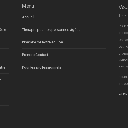
Menu
Vou
thé
Accueil
Pour 
être.
Thérapie pour les personnes âgées
indép
est e
Itinéraire de notre équipe
est c
crois
Prendre Contact
vien
nature
être
Pour les professionnels
nous 
e
indép
Lire 