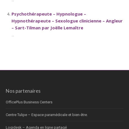
Psychothérapeute – Hypnologue –
Hypnothérapeute – Sexologue clinicienne – Angleur
– Sart-Tilman par Joëlle Lemaître
...
Nos partenaires
OfficePlus Business Centers
Centre Tulipe – Espace paramédicale et bien-être.
Logidesk – Agenda en ligne partagé