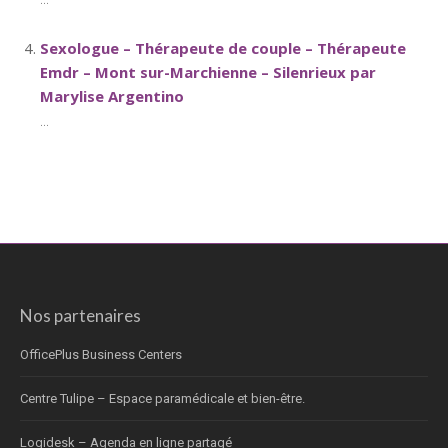
Sexologue – Thérapeute de couple – Thérapeute
Emdr – Mont sur-Marchienne – Silenrieux par
Marylise Argentino
...
Nos partenaires
OfficePlus Business Centers
Centre Tulipe – Espace paramédicale et bien-être.
Logidesk – Agenda en ligne partagé