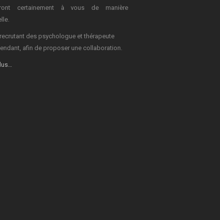
dront certainement à vous de manière
lle.
recrutant des psychologue et thérapeute
endant, afin de proposer une collaboration.
plus…