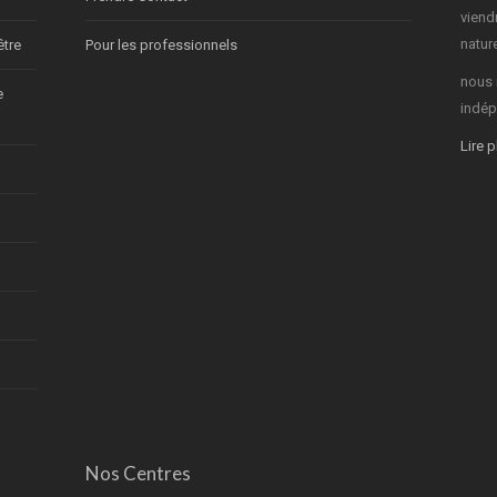
vien
nature
être
Pour les professionnels
nous 
e
indép
Lire 
Nos Centres