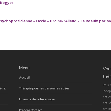
 Kegyes
chopraticienne – Uccle – Braine-l’Alleud – Le Roeulx par M
Menu
Vou
thé
Accueil
Pour 
être.
Thérapie pour les personnes âgées
indép
est e
Itinéraire de notre équipe
est c
crois
Prendre Contact