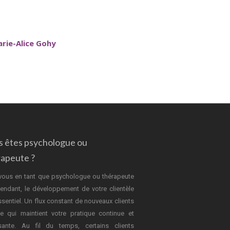
arie-Alice Gohy
s êtes psychologue ou
rapeute ?
vous en tant que psychologue ou thérapeute
endant, le développement de votre clientèle
ssentiel. Un flux constant de nouveaux clients
e qui maintient votre pratique continue et
sante. Au fil du temps, certains clients