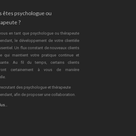
s êtes psychologue ou
rapeute ?
vous en tant que psychologue ou thérapeute
endant, le développement de votre clientèle
ssentiel. Un flux constant de nouveaux clients
e qui maintient votre pratique continue et
sante. Au fil du temps, certains clients
dront certainement à vous de manière
lle.
recrutant des psychologue et thérapeute
endant, afin de proposer une collaboration.
plus…