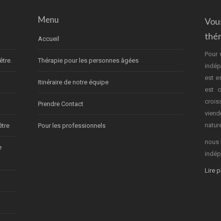
Menu
Vou
thé
Accueil
Pour 
être.
Thérapie pour les personnes âgées
indép
est e
Itinéraire de notre équipe
est c
crois
Prendre Contact
vien
nature
être
Pour les professionnels
nous 
e
indép
Lire 