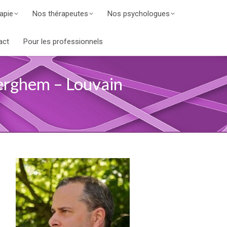
apie
Nos thérapeutes
Nos psychologues
act
Pour les professionnels
erghem – Louvain