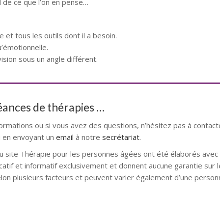
d de ce que l’on en pense…
 et tous les outils dont il a besoin.
u’émotionnelle.
sion sous un angle différent.
séances de thérapies …
formations ou si vous avez des questions, n’hésitez pas à contact
 en envoyant un
email
à notre
secrétariat
.
u site Thérapie pour les personnes âgées ont été élaborés avec l
catif et informatif exclusivement et donnent aucune garantie sur l
elon plusieurs facteurs et peuvent varier également d’une personn