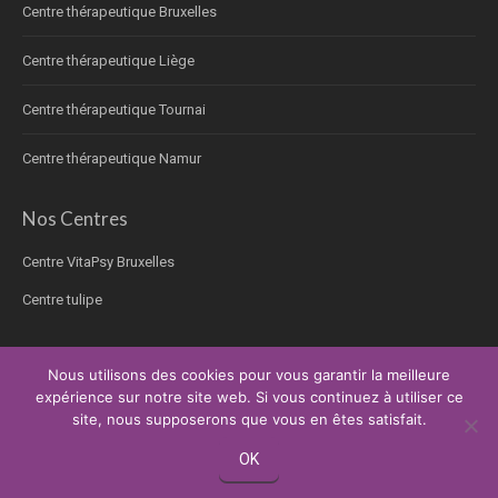
Centre thérapeutique Bruxelles
Centre thérapeutique Liège
Centre thérapeutique Tournai
Centre thérapeutique Namur
Nos Centres
Centre VitaPsy Bruxelles
Centre tulipe
Nous utilisons des cookies pour vous garantir la meilleure
expérience sur notre site web. Si vous continuez à utiliser ce
Copyright © 2026.
Thérapie pour les personnes âgées
Tous droits réservés.
site, nous supposerons que vous en êtes satisfait.
Privium – Des services qui soutiennent vos soins. Pour psychologues,
psychotherapeutes et hypnotherapeutes.
OK
RGPD - Politique de Protection de la Vie Privée