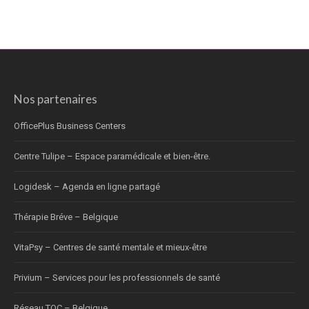
Nos partenaires
OfficePlus Business Centers
Centre Tulipe – Espace paramédicale et bien-être.
Logidesk – Agenda en ligne partagé
Thérapie Bréve – Belgique
VitaPsy – Centres de santé mentale et mieux-être
Privium – Services pour les professionnels de santé
Réseau TOC – Belgique