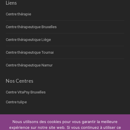
Liens
Centre thérapie
Centre thérapeutique Bruxelles
Centre thérapeutique Liège
Centre thérapeutique Tournai
Centre thérapeutique Namur
Nos Centres
Centre VitaPsy Bruxelles
Centre tulipe
Nous utilisons des cookies pour vous garantir la meilleure
expérience sur notre site web. Si vous continuez à utiliser ce
Copyright © 2026.
Thérapie pour les personnes âgées
Tous droits réservés.