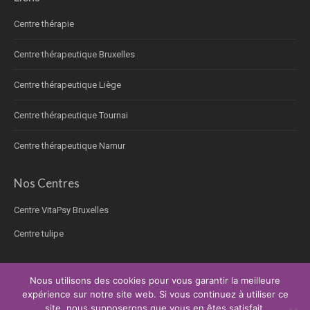
Centre thérapie
Centre thérapeutique Bruxelles
Centre thérapeutique Liège
Centre thérapeutique Tournai
Centre thérapeutique Namur
Nos Centres
Centre VitaPsy Bruxelles
Centre tulipe
Nous utilisons des cookies pour vous garantir la meilleure
expérience sur notre site web. Si vous continuez à utiliser ce
Copyright © 2026.
Thérapie pour les personnes âgées
Tous droits réservés.
site, nous supposerons que vous en êtes satisfait.