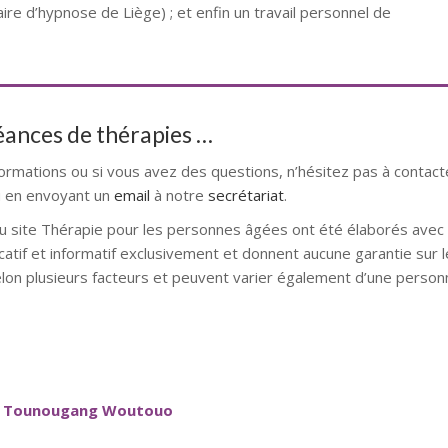
ire d’hypnose de Liège) ; et enfin un travail personnel de
séances de thérapies …
formations ou si vous avez des questions, n’hésitez pas à contact
 en envoyant un
email
à notre
secrétariat
.
u site Thérapie pour les personnes âgées ont été élaborés avec l
catif et informatif exclusivement et donnent aucune garantie sur l
elon plusieurs facteurs et peuvent varier également d’une personn
le Tounougang Woutouo