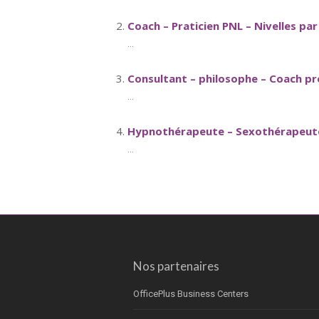
Coach – Praticien PNL – Nivelles pa
...
Consultant – philosophe – Coach pr
...
Hypnothérapeute – Sexothérapeute
...
Nos partenaires
OfficePlus Business Centers