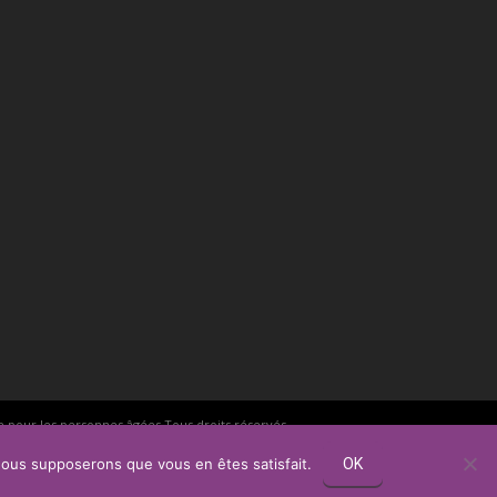
e pour les personnes âgées
Tous droits réservés.
ologues, psychotherapeutes et hypnotherapeutes.
, nous supposerons que vous en êtes satisfait.
OK
RGPD - Politique de Protection de la Vie Privée