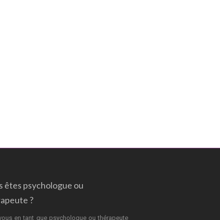
s êtes psychologue ou
rapeute ?
vous en tant que psychologue ou thérapeute