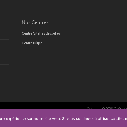
Nos Centres
Centre VitaPsy Bruxelles
Centre tulipe
Copyright © 2026.
Thérapi
Privium – Des services qui soutiennent vos soins. Pour psych
ure expérience sur notre site web. Si vous continuez à utiliser ce site