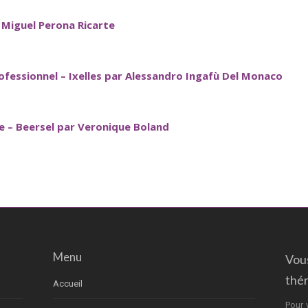
r Miguel Perona Ricarte
ofessionnel – Ixelles par Alessandro Ingafù Del Monaco
 – Beersel par Veronique Boland
Menu
Vou
thé
Accueil
Pour 