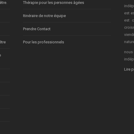
être.
Thérapie pour les personnes âgées
indép
est e
Itinéraire de notre équipe
est c
crois
Prendre Contact
vien
nature
être
Pour les professionnels
nous 
e
indép
Lire 