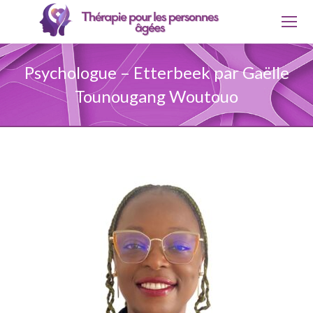
Psychologue – Etterbeek par Gaëlle
Tounougang Woutouo