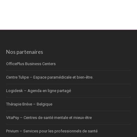
Nos partenaires
OfficePlus Business Centers
Centre Tulipe – Espace paramédicale et bien-être.
Logidesk – Agenda en ligne partagé
Thérapie Bréve – Belgique
VitaPsy – Centres de santé mentale et mieux-être
Privium – Services pour les professionnels de santé