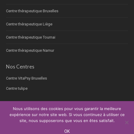
Centre thérapeutique Bruxelles
Centre thérapeutique Liège
Centre thérapeutique Tournai
Centre thérapeutique Namur
Nos Centres
Centre VitaPsy Bruxelles
Centre tulipe
Nous utilisons des cookies pour vous garantir la meilleure
expérience sur notre site web. Si vous continuez à utiliser ce
Copyright © 2026.
Thérapie pour les personnes âgées
Tous droits réservés.
site, nous supposerons que vous en êtes satisfait.
Privium – Des services qui soutiennent vos soins. Pour psychologues,
psychotherapeutes et hypnotherapeutes.
OK