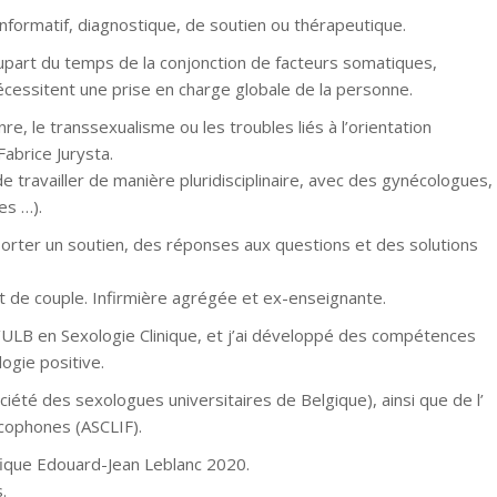
informatif, diagnostique, de soutien ou thérapeutique.
plupart du temps de la conjonction de facteurs somatiques,
nécessitent une prise en charge globale de la personne.
e, le transsexualisme ou les troubles liés à l’orientation
Fabrice Jurysta.
de travailler de manière pluridisciplinaire, avec des gynécologues,
es …).
pporter un soutien, des réponses aux questions et des solutions
 et de couple. Infirmière agrégée et ex-enseignante.
e l’ULB en Sexologie Clinique, et j’ai développé des compétences
ogie positive.
été des sexologues universitaires de Belgique), ainsi que de l’
ncophones (ASCLIF).
tifique Edouard-Jean Leblanc 2020.
.