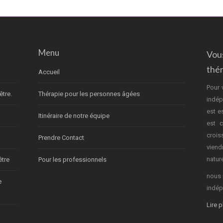
Menu
Vou
thé
Accueil
Pour 
être.
Thérapie pour les personnes âgées
indép
est e
Itinéraire de notre équipe
est c
crois
Prendre Contact
vien
nature
être
Pour les professionnels
nous 
e
indép
Lire 