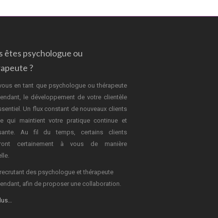
s êtes psychologue ou
rapeute ?
vous en tant que psychologue ou thérapeute
endant, le développement de votre clientèle
ssentiel. Un flux constant de nouveaux clients
e qui maintient votre pratique continue et
sante. Au fil du temps, certains clients
dront certainement à vous de manière
lle.
recrutant des psychologue et thérapeute
endant, afin de proposer une collaboration.
plus…