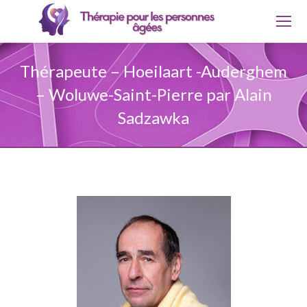
Thérapeute – Hoeilaart -Auderghem
– Woluwe-Saint-Pierre par Alain
Sadzawka