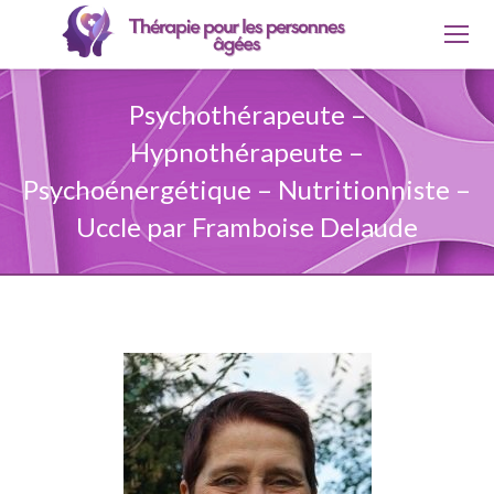
Psychothérapeute –
Hypnothérapeute –
Psychoénergétique – Nutritionniste –
Uccle par Framboise Delaude