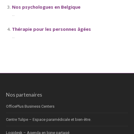
Nos psychologues en Belgique
...
Thérapie pour les personnes âgées
...
Nos partenaires
OfficePlus Business Centers
Centre Tulipe – Espace paramédicale et bien-être.
Logidesk – Agenda en ligne partagé