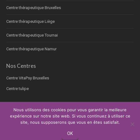
Centre thérapeutique Bruxelles
Centre thérapeutique Liège
Centre thérapeutique Tournai
Centre thérapeutique Namur
Nos Centres
Centre VitaPsy Bruxelles
Centre tulipe
Nous utilisons des cookies pour vous garantir la meilleure
expérience sur notre site web. Si vous continuez à utiliser ce
Copyright © 2026.
Thérapie pour les personnes âgées
Tous droits réservés.
site, nous supposerons que vous en êtes satisfait.
Privium – Des services qui soutiennent vos soins. Pour psychologues,
psychotherapeutes et hypnotherapeutes.
OK
RGPD - Politique de Protection de la Vie Privée