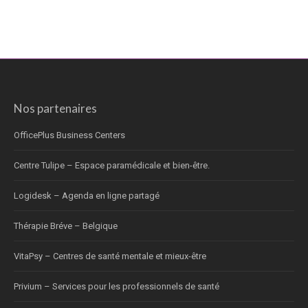
Nos partenaires
OfficePlus Business Centers
Centre Tulipe – Espace paramédicale et bien-être.
Logidesk – Agenda en ligne partagé
Thérapie Bréve – Belgique
VitaPsy – Centres de santé mentale et mieux-être
Privium – Services pour les professionnels de santé