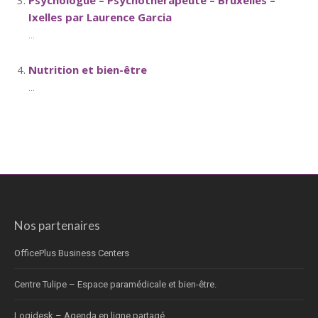
Psychologue – Psychothérapeute – Bruxelles –
Ixelles par Laurence Garcia
...
Nutrition et bien-être
...
Nos partenaires
OfficePlus Business Centers
Centre Tulipe – Espace paramédicale et bien-être.
Logidesk – Agenda en ligne partagé