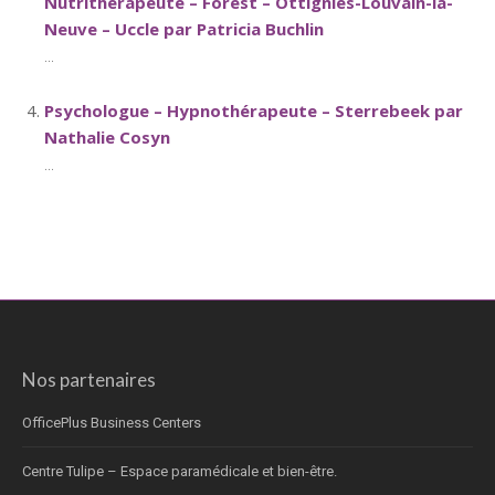
Nutrithérapeute – Forest – Ottignies-Louvain-la-
Neuve – Uccle par Patricia Buchlin
...
Psychologue – Hypnothérapeute – Sterrebeek par
Nathalie Cosyn
...
Nos partenaires
OfficePlus Business Centers
Centre Tulipe – Espace paramédicale et bien-être.